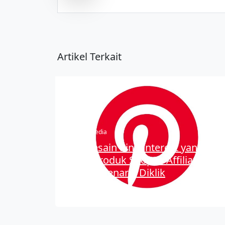
Artikel Terkait
Social Media
liate di
Ide Desain Pin Pinterest yang
buat
Bikin Produk Shopee Affiliate
Makin Menarik Diklik
Jul 27, 2026