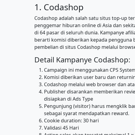
1. Codashop
Codashop adalah salah satu situs top-up te
penggemar hiburan online di Asia dan sekita
di 64 pasar di seluruh dunia. Kampanye afil
berarti komisi diberikan kepada penggun
pembelian di situs Codashop melalui browser
Detail Kampanye Codashop:
Campaign ini menggunakan CPS Syste
Komisi diberikan user baru dan return
Codashop melalui web browser dan atau
Publisher disarankan memberikan revie
disiapkan di Ads Type
Pengunjung (visitor) harus mengklik b
sebagai syarat mendapatkan reward.
Cookie duration: 30 hari
Validasi 45 Hari
Action sales akan tercatat maksimal 1 x