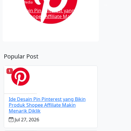
Social Media
Insights
Ide Desain Pin Pinterest yang Bikin
Produk Shopee Affiliate Makin
Cara Shar
Menarik Diklik
Pinteres
Jul 27, 2026
Jul 23,
Popular Post
1
Ide Desain Pin Pinterest yang Bikin
Produk Shopee Affiliate Makin
Menarik Diklik
Jul 27, 2026