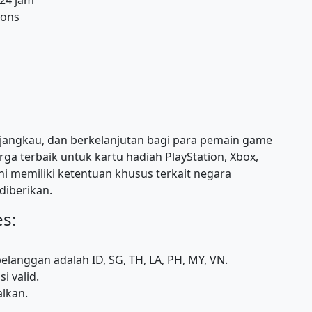
ions
angkau, dan berkelanjutan bagi para pemain game
a terbaik untuk kartu hadiah PlayStation, Xbox,
i memiliki ketentuan khusus terkait negara
iberikan.
s:
langgan adalah ID, SG, TH, LA, PH, MY, VN.
i valid.
alkan.