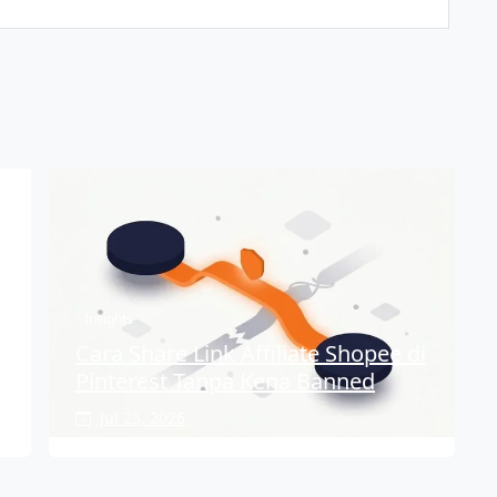
Insights
Cara Share Link Affiliate Shopee di
Pinterest Tanpa Kena Banned
Jul 23, 2026