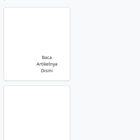
9 Ide Konten
TikTok ini
Paling
Diminati,
Dijamin Cuan
& FYP!
Baca
Artikelnya
Disini
Banyak
Followers di
Social Media
atau User di
Website?
Hitung
Sekarang
Penghasilan