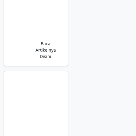
Cara Dapat
Uang 100 Ribu
dari Instagram
dengan
Affiliate
Marketing
Baca
Artikelnya
Disini
Banyak
Followers di
Social Media
atau User di
Website?
Hitung
Sekarang
Penghasilan
yang Bisa
Kamu