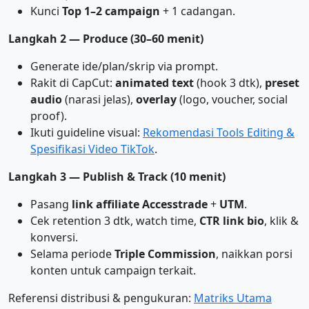
Kunci
Top 1–2 campaign
+ 1 cadangan.
Langkah 2 — Produce (30–60 menit)
Generate ide/plan/skrip via prompt.
Rakit di CapCut:
animated text
(hook 3 dtk),
preset
audio
(narasi jelas),
overlay
(logo, voucher, social
proof).
Ikuti guideline visual:
Rekomendasi Tools Editing &
Spesifikasi Video TikTok
.
Langkah 3 — Publish & Track (10 menit)
Pasang
link affiliate Accesstrade
+
UTM
.
Cek retention 3 dtk, watch time,
CTR link bio
, klik &
konversi.
Selama periode
Triple Commission
, naikkan porsi
konten untuk campaign terkait.
Referensi distribusi & pengukuran:
Matriks Utama