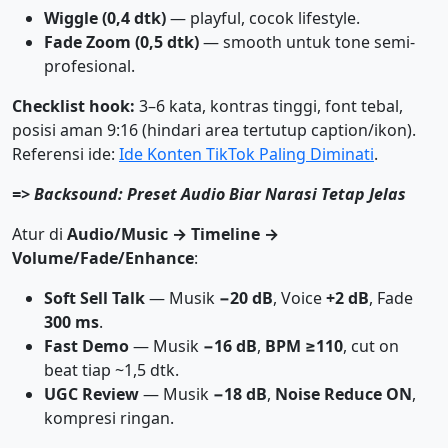
Wiggle (0,4 dtk)
— playful, cocok lifestyle.
Fade Zoom (0,5 dtk)
— smooth untuk tone semi-
profesional.
Checklist hook:
3–6 kata, kontras tinggi, font tebal,
posisi aman 9:16 (hindari area tertutup caption/ikon).
Referensi ide:
Ide Konten TikTok Paling Diminati
.
=>
Backsound: Preset Audio Biar Narasi Tetap Jelas
Atur di
Audio/Music → Timeline →
Volume/Fade/Enhance
:
Soft Sell Talk
— Musik
−20 dB
, Voice
+2 dB
, Fade
300 ms
.
Fast Demo
— Musik
−16 dB
,
BPM ≥110
, cut on
beat tiap ~1,5 dtk.
UGC Review
— Musik
−18 dB
,
Noise Reduce ON
,
kompresi ringan.