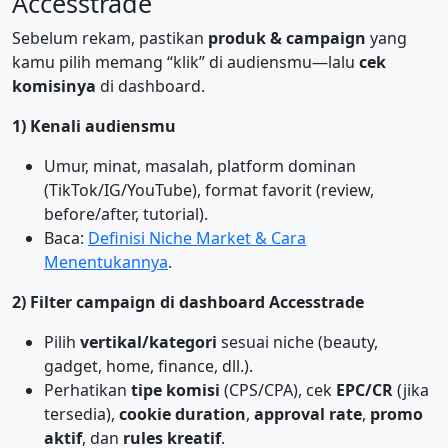
Accesstrade
Sebelum rekam, pastikan
produk & campaign
yang
kamu pilih memang “klik” di audiensmu—lalu
cek
komisinya
di dashboard.
1) Kenali audiensmu
Umur, minat, masalah, platform dominan
(TikTok/IG/YouTube), format favorit (review,
before/after, tutorial).
Baca:
Definisi Niche Market & Cara
Menentukannya
.
2) Filter campaign di dashboard Accesstrade
Pilih
vertikal/kategori
sesuai niche (beauty,
gadget, home, finance, dll.).
Perhatikan
tipe komisi
(CPS/CPA), cek
EPC/CR
(jika
tersedia),
cookie duration
,
approval rate
,
promo
aktif
, dan
rules kreatif
.