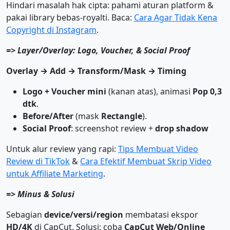
Hindari masalah hak cipta: pahami aturan platform &
pakai library bebas-royalti. Baca:
Cara Agar Tidak Kena
Copyright di Instagram
.
=> Layer/Overlay: Logo, Voucher, & Social Proof
Overlay → Add → Transform/Mask → Timing
Logo + Voucher mini
(kanan atas), animasi
Pop 0,3
dtk
.
Before/After
(mask
Rectangle
).
Social Proof
: screenshot review +
drop shadow
Untuk alur review yang rapi:
Tips Membuat Video
Review di TikTok
&
Cara Efektif Membuat Skrip Video
untuk Affiliate Marketing
.
=> Minus & Solusi
Sebagian
device/versi/region
membatasi ekspor
HD/4K
di CapCut. Solusi: coba
CapCut Web/Online