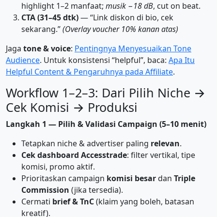
highlight 1–2 manfaat;
musik −18 dB
, cut on beat.
CTA (31–45 dtk)
— “Link diskon di bio, cek
sekarang.”
(Overlay voucher 10% kanan atas)
Jaga
tone & voice
:
Pentingnya Menyesuaikan Tone
Audience
. Untuk konsistensi “helpful”, baca:
Apa Itu
Helpful Content & Pengaruhnya pada Affiliate
.
Workflow 1–2–3: Dari Pilih Niche →
Cek Komisi → Produksi
Langkah 1 — Pilih & Validasi Campaign (5–10 menit)
Tetapkan niche & advertiser paling
relevan
.
Cek dashboard Accesstrade
: filter vertikal, tipe
komisi, promo aktif.
Prioritaskan campaign
komisi besar
dan
Triple
Commission
(jika tersedia).
Cermati
brief & TnC
(klaim yang boleh, batasan
kreatif).