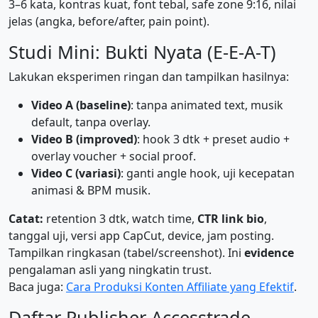
3–6 kata, kontras kuat, font tebal, safe zone 9:16, nilai
jelas (angka, before/after, pain point).
Studi Mini: Bukti Nyata (E-E-A-T)
Lakukan eksperimen ringan dan tampilkan hasilnya:
Video A (baseline)
: tanpa animated text, musik
default, tanpa overlay.
Video B (improved)
: hook 3 dtk + preset audio +
overlay voucher + social proof.
Video C (variasi)
: ganti angle hook, uji kecepatan
animasi & BPM musik.
Catat:
retention 3 dtk, watch time,
CTR link bio
,
tanggal uji, versi app CapCut, device, jam posting.
Tampilkan ringkasan (tabel/screenshot). Ini
evidence
pengalaman asli yang ningkatin trust.
Baca juga:
Cara Produksi Konten Affiliate yang Efektif
.
Daftar Publisher Accesstrade