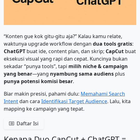
“Konten gue kok gitu-gitu aja?” Kalau kamu relate,
waktunya upgrade workflow dengan
dua tools gratis
:
ChatGPT
buat ide, content plan, dan skrip;
CapCut
buat
eksekusi visual yang rapi dan cepat. Kuncinya bukan
sekadar “punya tools”, tapi
milih niche & campaign
yang benar
—yang
nyambung sama audiens
plus
punya potensi komisi besar
.
Biar makin presisi, pahami dulu:
Memahami Search
Intent
dan cara
Identifikasi Target Audience
. Lalu, kita
mapping ke campaign yang tepat.
Daftar Isi
Kenapa Duo CapCut + ChatGPT =