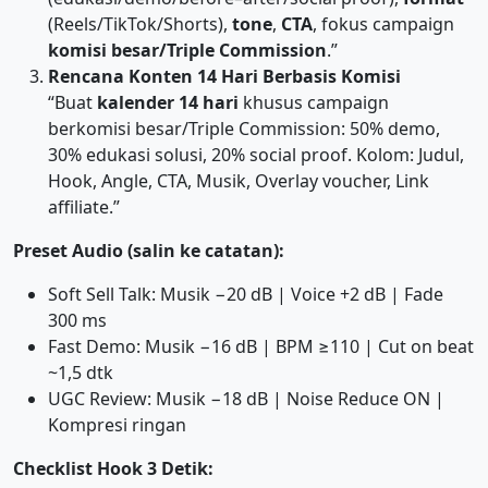
(Reels/TikTok/Shorts),
tone
,
CTA
, fokus campaign
komisi besar/Triple Commission
.”
Rencana Konten 14 Hari Berbasis Komisi
“Buat
kalender 14 hari
khusus campaign
berkomisi besar/Triple Commission: 50% demo,
30% edukasi solusi, 20% social proof. Kolom: Judul,
Hook, Angle, CTA, Musik, Overlay voucher, Link
affiliate.”
Preset Audio (salin ke catatan):
Soft Sell Talk: Musik −20 dB | Voice +2 dB | Fade
300 ms
Fast Demo: Musik −16 dB | BPM ≥110 | Cut on beat
~1,5 dtk
UGC Review: Musik −18 dB | Noise Reduce ON |
Kompresi ringan
Checklist Hook 3 Detik: