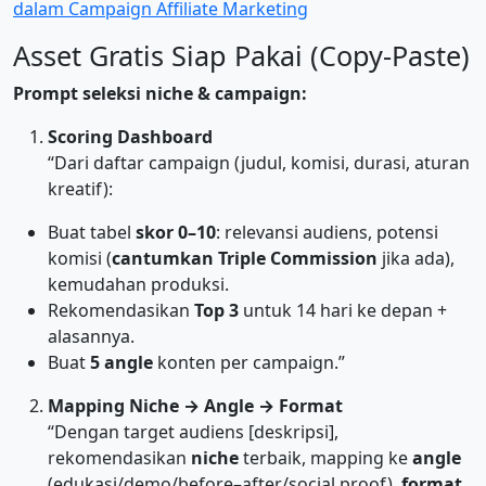
dalam Campaign Affiliate Marketing
Asset Gratis Siap Pakai (Copy-Paste)
Prompt seleksi niche & campaign:
Scoring Dashboard
“Dari daftar campaign (judul, komisi, durasi, aturan
kreatif):
Buat tabel
skor 0–10
: relevansi audiens, potensi
komisi (
cantumkan Triple Commission
jika ada),
kemudahan produksi.
Rekomendasikan
Top 3
untuk 14 hari ke depan +
alasannya.
Buat
5 angle
konten per campaign.”
Mapping Niche → Angle → Format
“Dengan target audiens [deskripsi],
rekomendasikan
niche
terbaik, mapping ke
angle
(edukasi/demo/before–after/social proof),
format