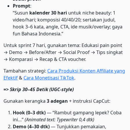
Prompt
:
“Susun
kalender 30 hari
untuk niche beauty: 1
video/hari; komposisi 40/40/20; sertakan judul,
hook 3–6 kata, angle, CTA, ide musik/overlay; gaya
fun Bahasa Indonesia.”
Untuk sprint 7 hari, gunakan tema: Edukasi pain point
→ Demo → Before/After → Social Proof → Tips singkat
→ Komparasi → Recap & CTA voucher.
Tambahan strategi:
Cara Produksi Konten Affiliate yang
Efektif
&
Cara Monetisasi TikTok
.
=> Skrip 30–45 Detik (UGC-style)
Gunakan kerangka
3 adegan
+ instruksi CapCut:
Hook (0–3 dtk)
— “Rambut gampang lepek? Coba
ini…”
(Animated text: Typewriter 0,4 dtk)
Demo (4–30 dtk)
— Tunjukkan pemakaian,