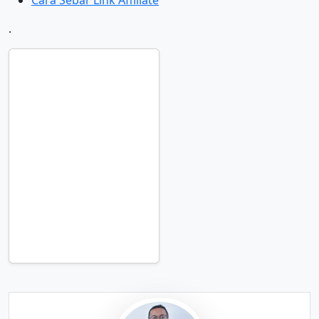
Cara Sebar Link Affiliate
.
Banyak
Followers di
Social Media
atau User di
Website?
Hitung
Sekarang
Penghasilan
yang Bisa
Kamu
Dapatkan dari
Affiliate
Marketing!