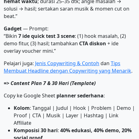
hemat waktu
; durasi 25–35 dtk; angle masalah →
solusi → hasil; sertakan saran musik & momen cut on
beat.”
Gadget
— Prompt:
“Bikin
7 ide quick test 3 scene
: (1) hook masalah, (2)
demo fitur, (3) hasil; tambahkan
CTA diskon
+ ide
overlay voucher mini.”
Pelajari juga:
Jenis Copywriting & Contoh
dan
Tips
Membuat Headline dengan Copywriting yang Menarik
.
=> Content Plan 7 & 30 Hari (Template)
Copy ke Google Sheet
planner sederhana
:
Kolom
: Tanggal | Judul | Hook | Problem | Demo |
Proof | CTA | Musik | Layer | Hashtag | Link
Affiliate
Komposisi 30 hari
:
40% edukasi, 40% demo, 20%
social proof
.